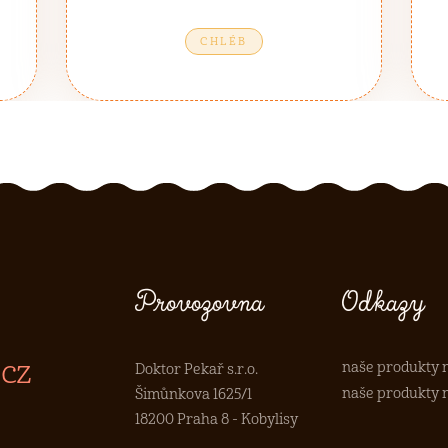
CHLÉB
Provozovna
Odkazy
cz
naše produkty n
Doktor Pekař s.r.o.
naše produkty n
Šimůnkova 1625/1
18200 Praha 8 - Kobylisy