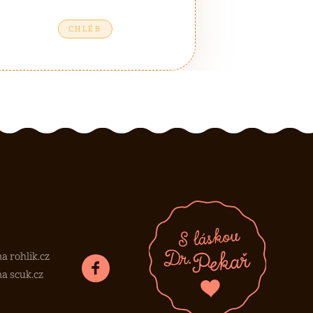
CHLÉB
a rohlik.cz
a scuk.cz