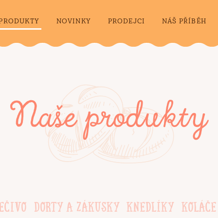
PRODUKTY
NOVINKY
PRODEJCI
NÁŠ PŘÍBĚH
Naše produkty
EČIVO
DORTY A ZÁKUSKY
KNEDLÍKY
KOLÁČE