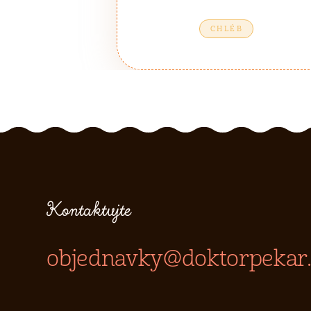
CHLÉB
Kontaktujte
objednavky@doktorpekar.