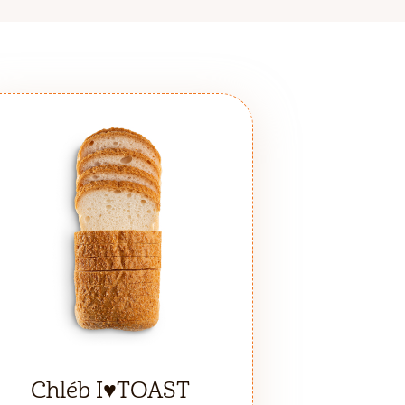
Chléb I♥TOAST