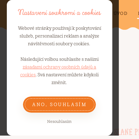
Nastavení soukromí a cookies
ÚVOD
Webové stránky používají k poskytování
služeb, personalizaci reklam a analýze
návštěvnosti soubory cookies.
Následující volbou souhlasíte s našimi
zásadami ochrany osobních údajů a
cookies
. Svá nastavení můžete kdykoli
změnit.
ANO, SOUHLASÍM
Nesouhlasím
CHLÉB
BÁBOVKY
SLANÉ P