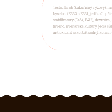
Těsto: škrob (kukuřičný, rýžový), m
kyselosti E330 a E331, jedlá sůl, př
stabilizátory (E464, E412), dextróza
(mléko, mlékařské kultury, jedlá sů
antioxidant askorbát sodný, konzerv