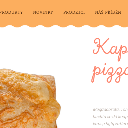
PRODUKTY
NOVINKY
PRODEJCI
NÁŠ PŘÍBĚH
Kaps
pizz
Megadobrota. Tohl
buchta se dá koupi
kapsy byly zatím 