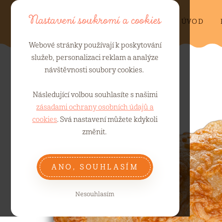
Nastavení soukromí a cookies
ÚVOD
Webové stránky používají k poskytování
služeb, personalizaci reklam a analýze
návštěvnosti soubory cookies.
Následující volbou souhlasíte s našimi
zásadami ochrany osobních údajů a
cookies
. Svá nastavení můžete kdykoli
změnit.
ANO, SOUHLASÍM
Nesouhlasím