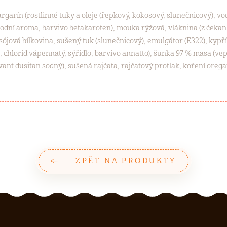
argarín (rostlinné tuky a oleje (řepkový, kokosový, slunečnicový), v
írodní aroma, barvivo betakaroten), mouka rýžová, vláknina (z čekanky
, sójová bílkovina, sušený tuk (slunečnicový), emulgátor (E322), kypř
l, chlorid vápennatý, sýřidlo, barvivo annatto), šunka 97 % masa (v
ant dusitan sodný), sušená rajčata, rajčatový protlak, koření oregan
ZPĚT NA PRODUKTY