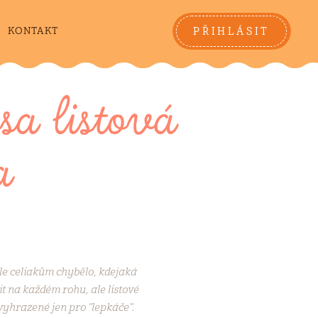
PŘIHLÁSIT
KONTAKT
a listová
a
e celiakům chybělo, kdejaká
t na každém rohu, ale listové
vyhrazené jen pro "lepkáče".