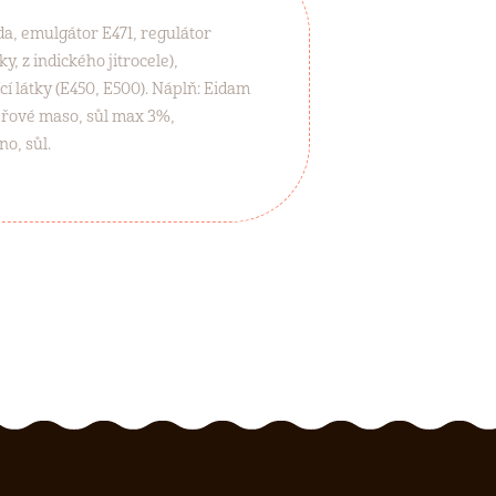
oda, emulgátor E471, regulátor
, z indického jitrocele),
ící látky (E450, E500). Náplň: Eidam
epřové maso, sůl max 3%,
o, sůl.